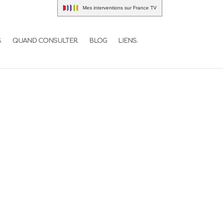
Mes interventions sur France TV
.
QUAND CONSULTER.
BLOG
LIENS.